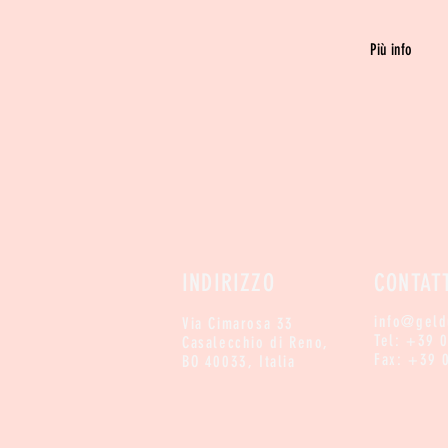
Più info
INDIRIZZO
CONTAT
info@geld
Via Cimarosa 33
Tel: +39 
Casalecchio di Reno,
Fax: +39 
BO 40033, Italia