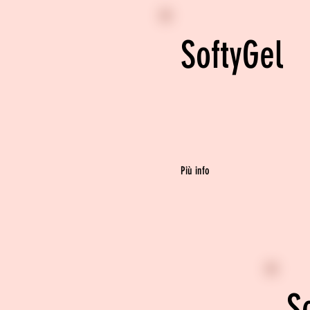
SoftyGel
Più info
S