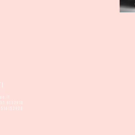
TI
ue.it
051 6132910
0516132928