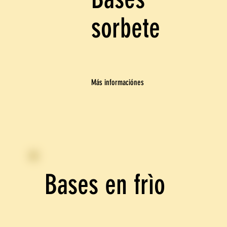
sorbete
Más informaciónes
Bases en frìo