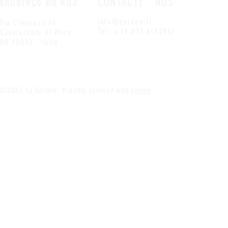
Endereço da Rua
CONTACTE - NOS
info@geldue.it
Via Cimarosa 33
Tel: +39 051 6132910
Casalecchio di Reno,
BO 40033, Italia
©2023 by Geldue
. Proudly created with
Enrico