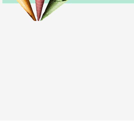
Endereço da Rua
CONTACTE - NOS
info@geldue.it
Via Cimarosa 33
Tel: +39 051 6132910
Casalecchio di Reno,
BO 40033, Italia
©2023 by Geldue
. Proudly created with
Enrico